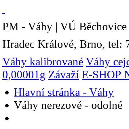
PM - Váhy | VÚ Běchovice 
Hradec Králové, Brno, tel:
Váhy kalibrované
Váhy cej
0,00001g
Závaží
E-SHOP N
Hlavní stránka - Váhy
Váhy nerezové - odolné