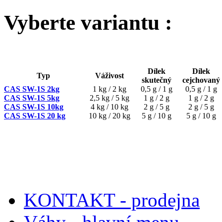
Vyberte variantu :
Dílek
Dílek
Typ
Váživost
skutečný
cejchovaný
CAS SW-1S 2kg
1 kg / 2 kg
0,5 g / 1 g
0,5 g / 1 g
CAS SW-1S 5kg
2,5 kg / 5 kg
1 g / 2 g
1 g / 2 g
CAS SW-1S 10kg
4 kg / 10 kg
2 g / 5 g
2 g / 5 g
CAS SW-1S 20 kg
10 kg / 20 kg
5 g / 10 g
5 g / 10 g
KONTAKT - prodejna