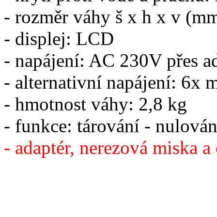
- rozměr váhy š x h x v (m
- displej: LCD
- napájení: AC 230V přes
- alternativní napájení: 6
- hmotnost váhy: 2,8 kg
- funkce: tárování - nulová
- adaptér, nerezová miska a