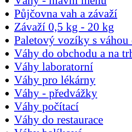
Váhy - hlavní menu
Půjčovna vah a závaží
Závaží 0,5 kg - 20 kg
Paletový vozíky s váhou
Váhy do obchodu a na tr
Váhy laboratorní
Váhy pro lékárny
Váhy - předvážky
Váhy počítací
Váhy do restaurace