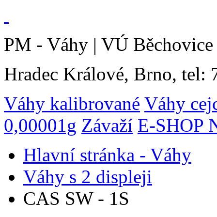
PM - Váhy | VÚ Běchovice 
Hradec Králové, Brno, tel:
Váhy kalibrované
Váhy cej
0,00001g
Závaží
E-SHOP N
Hlavní stránka - Váhy
Váhy s 2 displeji
CAS SW - 1S