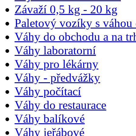
Závaží 0,5 kg - 20 kg
Paletový vozíky s váhou
Váhy do obchodu a na tr
Váhy laboratorní
Váhy pro lékárny
Váhy - předvážky
Váhy počítací
Váhy do restaurace
Váhy balíkové
Váhy jeřábové