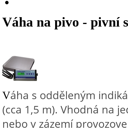
Váha na pivo - pivní
áha s odděleným indik
V
(cca 1,5 m). Vhodná na j
nebo v zázemí provozoven