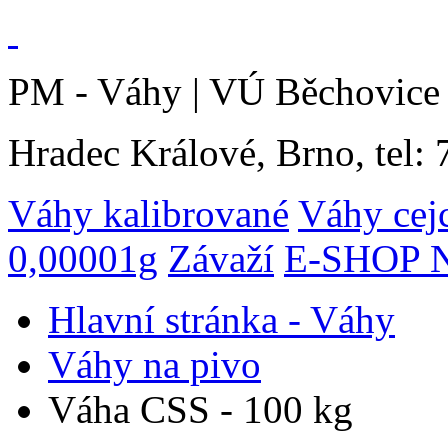
PM - Váhy | VÚ Běchovice 
Hradec Králové, Brno, tel:
Váhy kalibrované
Váhy cej
0,00001g
Závaží
E-SHOP N
Hlavní stránka - Váhy
Váhy na pivo
Váha CSS - 100 kg