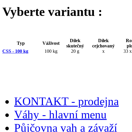
Vyberte variantu :
Dílek
Dílek
Ro
Typ
Váživost
skutečný
cejchovaný
pl
CSS - 100 kg
100 kg
20 g
x
33 x
KONTAKT - prodejna
Váhy - hlavní menu
Půjčovna vah a závaží