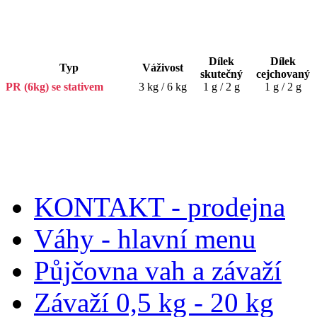
Dílek
Dílek
Typ
Váživost
skutečný
cejchovaný
PR (6kg) se stativem
3 kg / 6 kg
1 g / 2 g
1 g / 2 g
KONTAKT - prodejna
Váhy - hlavní menu
Půjčovna vah a závaží
Závaží 0,5 kg - 20 kg