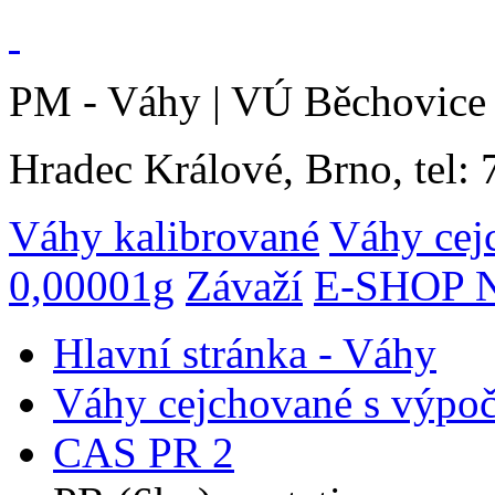
PM - Váhy | VÚ Běchovice 
Hradec Králové, Brno, tel:
Váhy kalibrované
Váhy cej
0,00001g
Závaží
E-SHOP N
Hlavní stránka - Váhy
Váhy cejchované s výpo
CAS PR 2