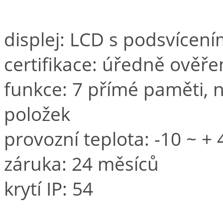
displej: LCD s podsvícen
certifikace: úředně ověř
funkce: 7 přímé paměti, nu
položek
provozní teplota: -10 ~ + 
záruka: 24 měsíců
krytí IP: 54