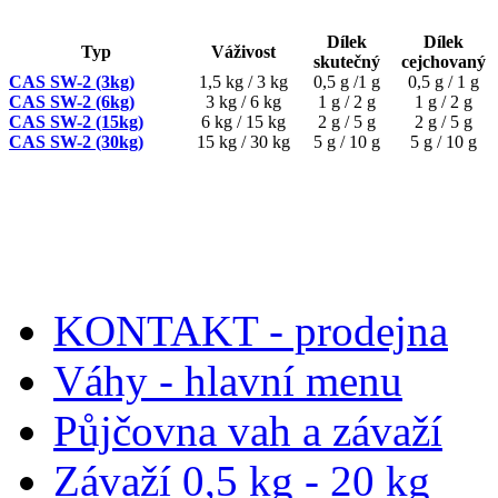
Dílek
Dílek
Typ
Váživost
skutečný
cejchovaný
CAS SW-2 (3kg)
1,5 kg / 3 kg
0,5 g /1 g
0,5 g / 1 g
CAS SW-2 (6kg)
3 kg / 6 kg
1 g / 2 g
1 g / 2 g
CAS SW-2 (15kg)
6 kg / 15 kg
2 g / 5 g
2 g / 5 g
CAS SW-2 (30kg)
15 kg / 30 kg
5 g / 10 g
5 g / 10 g
KONTAKT - prodejna
Váhy - hlavní menu
Půjčovna vah a závaží
Závaží 0,5 kg - 20 kg