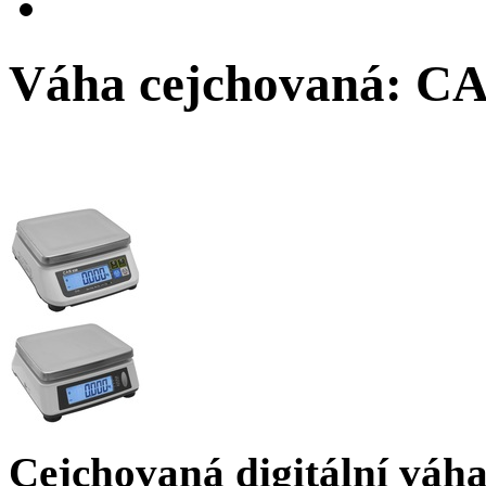
Váha cejchovaná: CA
Cejchovaná digitální váh