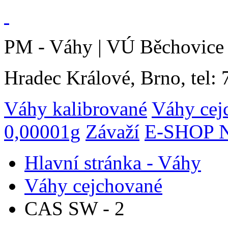
PM - Váhy | VÚ Běchovice 
Hradec Králové, Brno, tel:
Váhy kalibrované
Váhy cej
0,00001g
Závaží
E-SHOP N
Hlavní stránka - Váhy
Váhy cejchované
CAS SW - 2