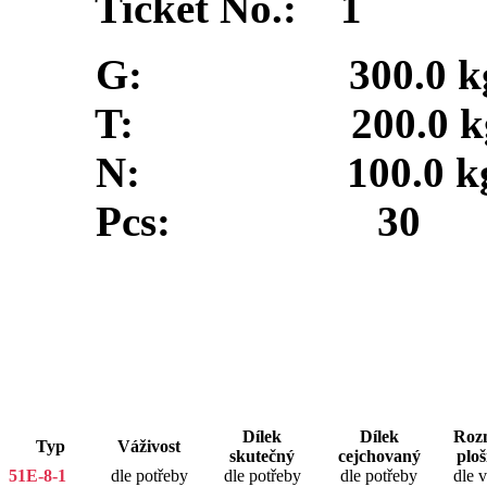
Ticket No.: 1
G: 300.0 k
T: 200.0 k
N: 100.0 k
Pcs: 30
Dílek
Dílek
Roz
Typ
Váživost
skutečný
cejchovaný
ploš
51E-8-1
dle potřeby
dle potřeby
dle potřeby
dle 