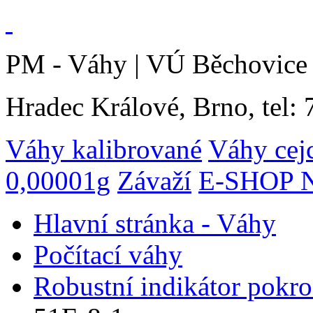
PM - Váhy | VÚ Běchovice 
Hradec Králové, Brno, tel:
Váhy kalibrované
Váhy cej
0,00001g
Závaží
E-SHOP N
Hlavní stránka - Váhy
Počítací váhy
Robustní indikátor pokro