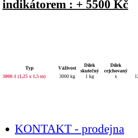
indikátorem : + 5500 Kč
Dílek
Dílek
Typ
Váživost
skutečný
cejchovaný
3000-1 (1,25 x 1,5 m)
3000 kg
1 kg
x
1
KONTAKT - prodejna