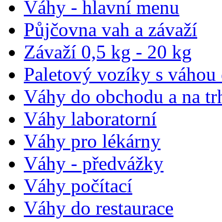
Váhy - hlavní menu
Půjčovna vah a závaží
Závaží 0,5 kg - 20 kg
Paletový vozíky s váhou
Váhy do obchodu a na tr
Váhy laboratorní
Váhy pro lékárny
Váhy - předvážky
Váhy počítací
Váhy do restaurace