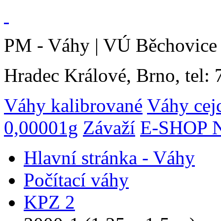
PM - Váhy | VÚ Běchovice 
Hradec Králové, Brno, tel:
Váhy kalibrované
Váhy cej
0,00001g
Závaží
E-SHOP N
Hlavní stránka - Váhy
Počítací váhy
KPZ 2