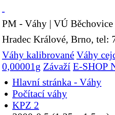
PM - Váhy | VÚ Běchovice 
Hradec Králové, Brno, tel:
Váhy kalibrované
Váhy cej
0,00001g
Závaží
E-SHOP N
Hlavní stránka - Váhy
Počítací váhy
KPZ 2