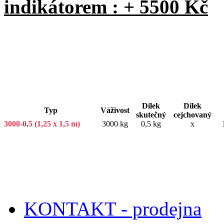
indikátorem : + 5500 Kč
Dílek
Dílek
Typ
Váživost
skutečný
cejchovaný
3000-0,5 (1,25 x 1,5 m)
3000 kg
0,5 kg
x
KONTAKT - prodejna