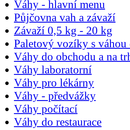
Váhy - hlavní menu
Půjčovna vah a závaží
Závaží 0,5 kg - 20 kg
Paletový vozíky s váhou
Váhy do obchodu a na tr
Váhy laboratorní
Váhy pro lékárny
Váhy - předvážky
Váhy počítací
Váhy do restaurace