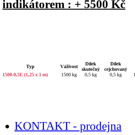
indikátorem : + 5500 Kč
Dílek
Dílek
Typ
Váživost
skutečný
cejchovaný
1500-0,5E (1,25 x 1 m)
1500 kg
0,5 kg
0,5 kg
KONTAKT - prodejna