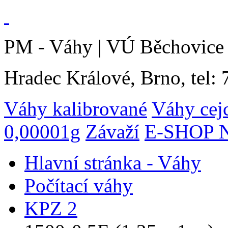
PM - Váhy | VÚ Běchovice 
Hradec Králové, Brno, tel:
Váhy kalibrované
Váhy cej
0,00001g
Závaží
E-SHOP N
Hlavní stránka - Váhy
Počítací váhy
KPZ 2