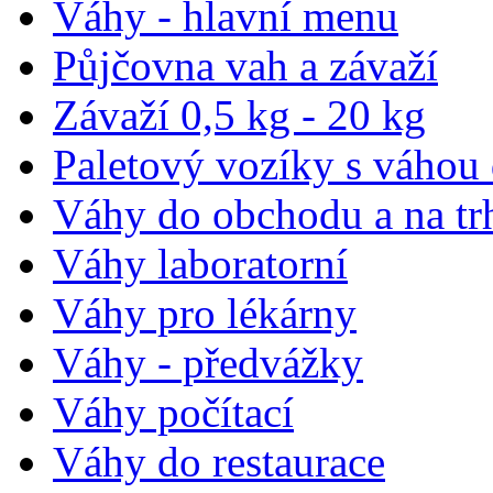
Váhy - hlavní menu
Půjčovna vah a závaží
Závaží 0,5 kg - 20 kg
Paletový vozíky s váhou
Váhy do obchodu a na tr
Váhy laboratorní
Váhy pro lékárny
Váhy - předvážky
Váhy počítací
Váhy do restaurace