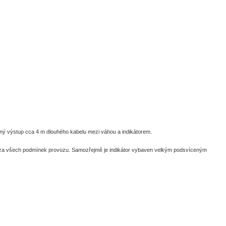
ěný výstup cca 4 m dlouhého kabelu mezi váhou a indikátorem.
ení za všech podmínek provozu. Samozřejmě je indikátor vybaven velkým podsvíceným