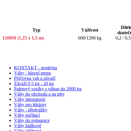
Díle
Typ
Váživost
skuteč
1200M (1,25 x 1,5 m)
600/1200 kg
0,2 / 0,
KONTAKT - prodejna
Váhy - hlavní menu
Půjčovna vah a závaží
Závaží 0,5 kg - 20 kg
Paletový vozíky s váhou do 2000 kg
Váhy do obchodu a na trhy
Váhy laboratorní
Váhy pro lékárny
Váhy - předvážky
Váhy počítací
Váhy do restaurace
Váhy balíkové
Váhy jeřábové