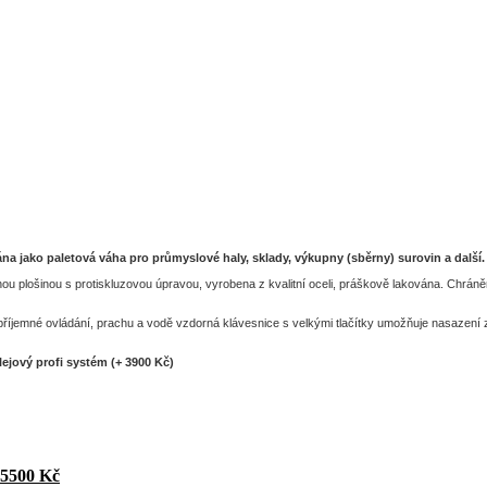
a jako paletová váha pro průmyslové haly, sklady, výkupny (sběrny) surovin a další.
u plošinou s protiskluzovou úpravou, vyrobena z kvalitní oceli, práškově lakována. Chrán
y příjemné ovládání, prachu a vodě vzdorná klávesnice s velkými tlačítky umožňuje nasaz
ejový profi systém (+ 3900 Kč)
 5500 Kč