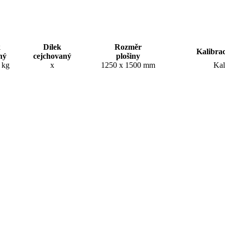
k
Dílek
Rozměr
Kalibra
ný
cejchovaný
plošiny
5 kg
x
1250 x 1500 mm
Kal