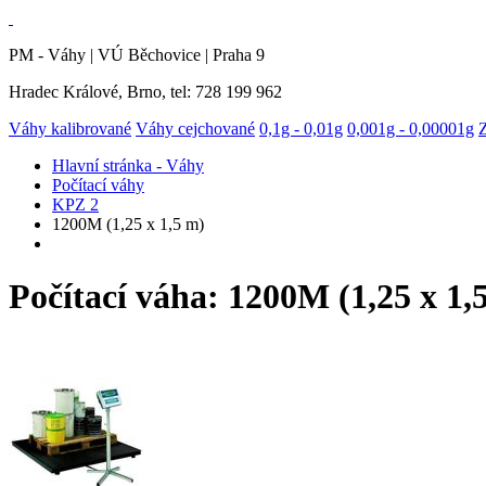
PM - Váhy | VÚ Běchovice | Praha 9
Hradec Králové, Brno, tel: 728 199 962
Váhy kalibrované
Váhy cejchované
0,1g - 0,01g
0,001g - 0,00001g
Hlavní stránka - Váhy
Počítací váhy
KPZ 2
1200M (1,25 x 1,5 m)
Počítací váha: 1200M (1,25 x 1,