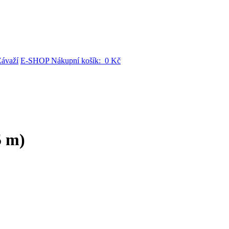
Závaží
E-SHOP Nákupní košík: 0 Kč
5 m)