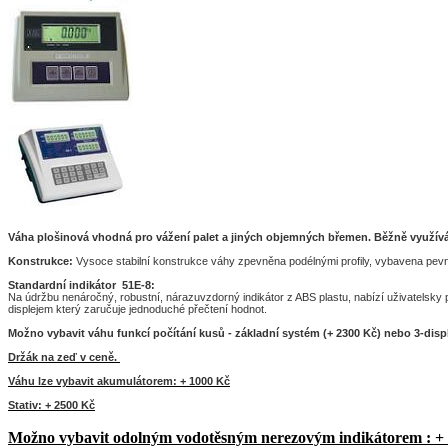
Váha plošinová vhodná pro vážení palet a jiných objemných břemen. Běžně využíván
Konstrukce:
Vysoce stabilní konstrukce váhy zpevněna podélnými profily, vybavena pevno
Standardní indikátor 51E-8:
Na údržbu nenáročný, robustní, nárazuvzdorný indikátor z ABS plastu, nabízí uživatelsk
displejem který zaručuje jednoduché přečtení hodnot.
Možno vybavit váhu funkcí počítání kusů - základní systém (+ 2300 Kč) nebo 3-displ
Držák na zeď v ceně.
Váhu lze vybavit akumulátorem: + 1000 Kč
Stativ: + 2500 Kč
Možno vybavit odolným vodotěsným nerezovým indikátorem : +