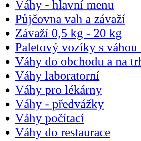
Váhy - hlavní menu
Půjčovna vah a závaží
Závaží 0,5 kg - 20 kg
Paletový vozíky s váhou
Váhy do obchodu a na tr
Váhy laboratorní
Váhy pro lékárny
Váhy - předvážky
Váhy počítací
Váhy do restaurace