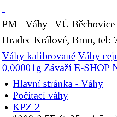
PM - Váhy | VÚ Běchovice 
Hradec Králové, Brno, tel:
Váhy kalibrované
Váhy cej
0,00001g
Závaží
E-SHOP N
Hlavní stránka - Váhy
Počítací váhy
KPZ 2