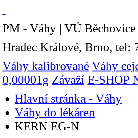
PM - Váhy | VÚ Běchovice 
Hradec Králové, Brno, tel:
Váhy kalibrované
Váhy cej
0,00001g
Závaží
E-SHOP N
Hlavní stránka - Váhy
Váhy do lékáren
KERN EG-N