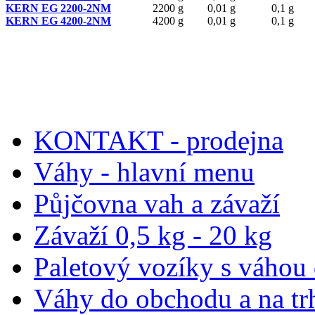
KERN EG 2200-2NM
2200 g
0,01 g
0,1 g
KERN EG 4200-2NM
4200 g
0,01 g
0,1 g
KONTAKT - prodejna
Váhy - hlavní menu
Půjčovna vah a závaží
Závaží 0,5 kg - 20 kg
Paletový vozíky s váhou
Váhy do obchodu a na tr