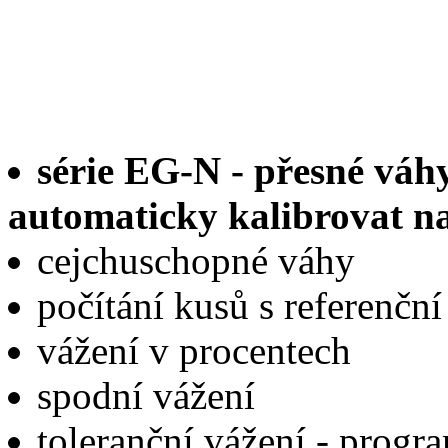
série EG-N - přesné váhy
automaticky kalibrovat n
cejchuschopné váhy
počítání kusů s referenčn
vážení v procentech
spodní vážení
toleranční vážení - progr