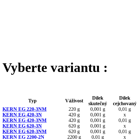
Vyberte variantu :
Dílek
Dílek
Typ
Váživost
skutečný
cejchovaný
KERN EG 220-3NM
220 g
0,001 g
0,01 g
KERN EG 420-3N
420 g
0,001 g
x
KERN EG 420-3NM
420 g
0,001 g
0,01 g
KERN EG 620-3N
620 g
0,001 g
x
KERN EG 620-3NM
620 g
0,001 g
0,01 g
KERN EG 2200-2N
2200 g
0,01 g
x