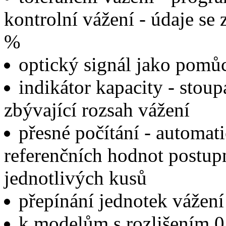
kontrolní vážení - údaje se
%
optický signál jako pomůc
indikátor kapacity - stoup
zbývající rozsah vážení
přesné počítání - automat
referenčních hodnot postu
jednotlivých kusů
přepínání jednotek vážení
k modelům s rozlišením 0