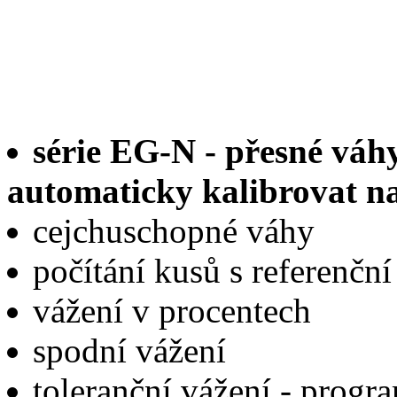
série EG-N - přesné váhy
automaticky kalibrovat n
cejchuschopné váhy
počítání kusů s referenčn
vážení v procentech
spodní vážení
toleranční vážení - progr