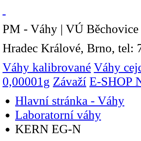
PM - Váhy | VÚ Běchovice 
Hradec Králové, Brno, tel:
Váhy kalibrované
Váhy cej
0,00001g
Závaží
E-SHOP N
Hlavní stránka - Váhy
Laboratorní váhy
KERN EG-N