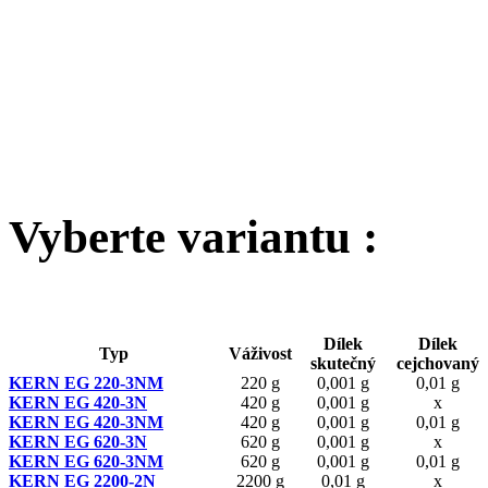
Vyberte variantu :
Dílek
Dílek
Typ
Váživost
skutečný
cejchovaný
KERN EG 220-3NM
220 g
0,001 g
0,01 g
KERN EG 420-3N
420 g
0,001 g
x
KERN EG 420-3NM
420 g
0,001 g
0,01 g
KERN EG 620-3N
620 g
0,001 g
x
KERN EG 620-3NM
620 g
0,001 g
0,01 g
KERN EG 2200-2N
2200 g
0,01 g
x