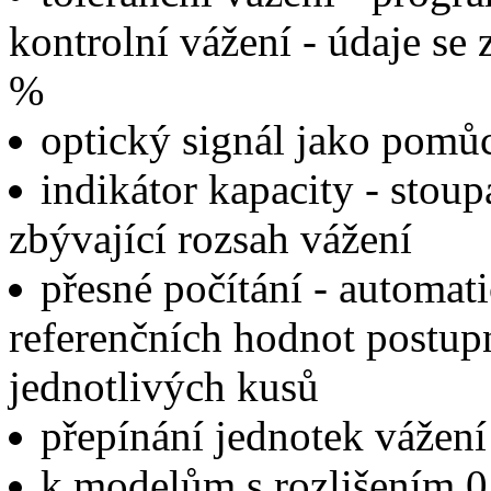
kontrolní vážení - údaje se
%
optický signál jako pomůc
indikátor kapacity - stoup
zbývající rozsah vážení
přesné počítání - automat
referenčních hodnot postu
jednotlivých kusů
přepínání jednotek vážení
k modelům s rozlišením 0