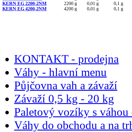
KERN EG 2200-2NM
2200 g
0,01 g
0,1 g
KERN EG 4200-2NM
4200 g
0,01 g
0,1 g
KONTAKT - prodejna
Váhy - hlavní menu
Půjčovna vah a závaží
Závaží 0,5 kg - 20 kg
Paletový vozíky s váhou
Váhy do obchodu a na tr