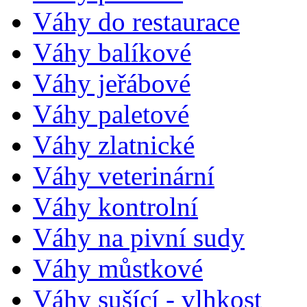
Váhy do restaurace
Váhy balíkové
Váhy jeřábové
Váhy paletové
Váhy zlatnické
Váhy veterinární
Váhy kontrolní
Váhy na pivní sudy
Váhy můstkové
Váhy sušící - vlhkost