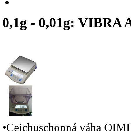
0,1g - 0,01g: VIBRA 
•Cejchuschopná váha OIML 