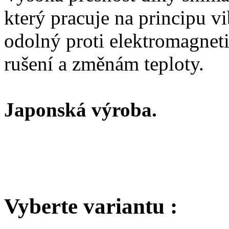
který pracuje na principu v
odolný proti elektromagnet
rušení a změnám teploty.
Japonská výroba.
Vyberte variantu :