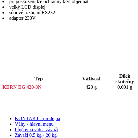
při poškození lze ochranný kryt objednat
velký LCD displej
sériové rozhraní RS232
adapter 230V
Dílek
Typ
Váživost
skutečný
KERN EG 420-3N
420 g
0,001 g
KONTAKT - prodejna
Váhy - hlavní menu
Půjčovna vah a závaží
Závaží 0,5 kg - 20 kg