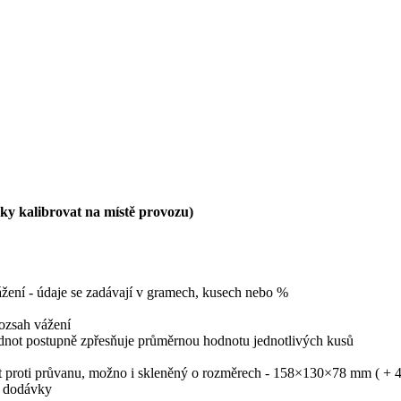
cky kalibrovat na místě provozu)
vážení - údaje se zadávají v gramech, kusech nebo %
rozsah vážení
hodnot postupně zpřesňuje průměrnou hodnotu jednotlivých kusů
yt proti průvanu, možno i skleněný o rozměrech - 158×130×78 mm ( + 
tí dodávky