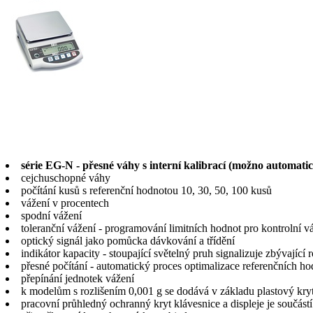
série EG-N - přesné váhy s interní kalibrací (možno automati
cejchuschopné váhy
počítání kusů s referenční hodnotou 10, 30, 50, 100 kusů
vážení v procentech
spodní vážení
toleranční vážení - programování limitních hodnot pro kontrolní 
optický signál jako pomůcka dávkování a třídění
indikátor kapacity - stoupající světelný pruh signalizuje zbývající 
přesné počítání - automatický proces optimalizace referenčních 
přepínání jednotek vážení
k modelům s rozlišením 0,001 g se dodává v základu plastový kr
pracovní průhledný ochranný kryt klávesnice a displeje je součás