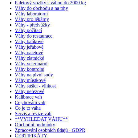
Paletový vozíky s váhou do 2000 kg
Váhy do obchodu a na trhy
Váhy laboratorní
Váhy pro lékárny
Váhy - předvážky
Váhy počítací
Váhy do restaurace
Váhy balíkové
Váhy jeřábové
Váhy paletové
Váhy zlatnické
Váhy veterinární
Váhy kontrolní
Váhy na pivní sudy
Váhy můstkové
Váhy sušící - vlhkost
Váhy nerezové
Kalibrace vah
Cejchováni vah
Co je to váha
Servis a revize vah
**VYHLEDAT VÁHU**
Obchodní podmínky
Zpracování osobních údajů - GDPR
CERTIFIKÁTY