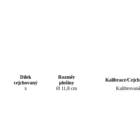
Dílek
Rozměr
Kalibrace/Cejch
cejchovaný
plošiny
x
Ø 11,8 cm
Kalibrovan