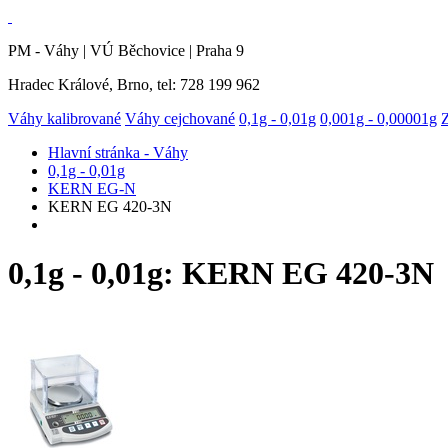
PM - Váhy | VÚ Běchovice | Praha 9
Hradec Králové, Brno, tel: 728 199 962
Váhy kalibrované
Váhy cejchované
0,1g - 0,01g
0,001g - 0,00001g
Hlavní stránka - Váhy
0,1g - 0,01g
KERN EG-N
KERN EG 420-3N
0,1g - 0,01g: KERN EG 420-3N