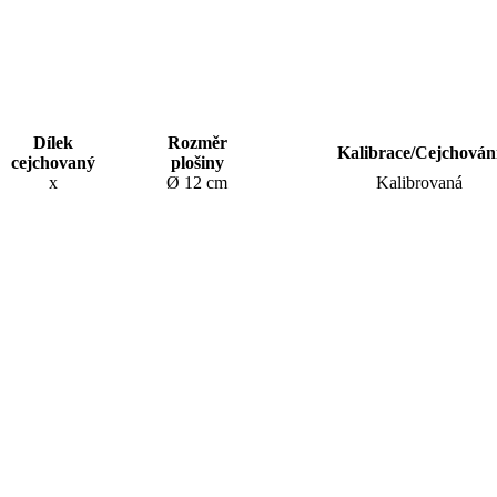
Dílek
Rozměr
Kalibrace/Cejchován
cejchovaný
plošiny
x
Ø 12 cm
Kalibrovaná