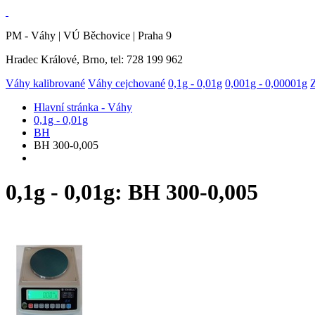
PM - Váhy | VÚ Běchovice | Praha 9
Hradec Králové, Brno, tel: 728 199 962
Váhy kalibrované
Váhy cejchované
0,1g - 0,01g
0,001g - 0,00001g
Hlavní stránka - Váhy
0,1g - 0,01g
BH
BH 300-0,005
0,1g - 0,01g: BH 300-0,005