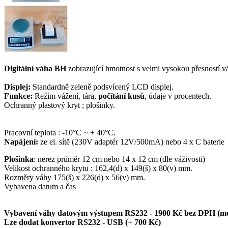
Digitální váha BH
zobrazující hmotnost s velmi vysokou přesností v
Displej:
Standardně zeleně podsvícený LCD displej.
Funkce:
Režim vážení, tára,
p
očítání kusů
, údaje v procentech.
Ochranný plastový kryt ; plošinky.
Pracovní teplota : -10°C ~ + 40°C.
Napájení:
ze el. sítě (230V adaptér 12V/500mA) nebo 4 x C baterie
Plošinka
: nerez průměr 12 cm nebo 14 x 12 cm (dle váživosti)
Velikost ochranného krytu : 162,4(d) x 149(š) x 80(v) mm.
Rozměry váhy 175(š) x 226(d) x 56(v) mm.
Vybavena datum a čas
Vybavení váhy datovým výstupem RS232 - 1900 Kč bez DPH (mož
Lze dodat konvertor RS232 - USB (+ 700 Kč)