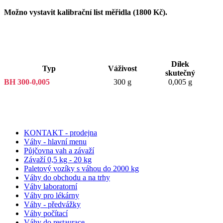
Možno vystavit kalibrační list měřidla (1800 Kč).
Dílek
Typ
Váživost
skutečný
BH 300-0,005
300 g
0,005 g
KONTAKT - prodejna
Váhy - hlavní menu
Půjčovna vah a závaží
Závaží 0,5 kg - 20 kg
Paletový vozíky s váhou do 2000 kg
Váhy do obchodu a na trhy
Váhy laboratorní
Váhy pro lékárny
Váhy - předvážky
Váhy počítací
Váhy do restaurace